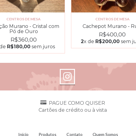
CENTROS DE MESA
CENTROS DE MESA
ção Murano - Cristal com
Cachepot Murano - R
Pó de Ouro
R$400,00
R$360,00
2
x de
R$200,00
sem ju
 de
R$180,00
sem juros
PAGUE COMO QUISER
Cartões de crédito ou à vista
a
Início
Produtos
Contato
Quem Somos