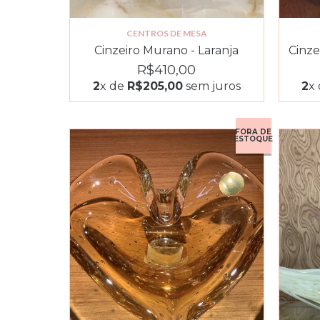
CENTROS DE MESA
Cinzeiro Murano - Laranja
Cinz
R$410,00
2
x de
R$205,00
sem juros
2
x
FORA DE
ESTOQUE