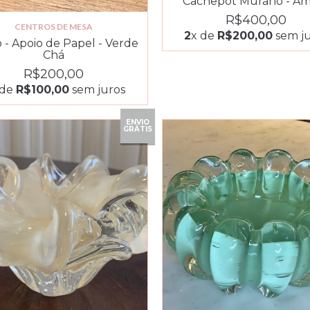
Cachepot Murano - Â
R$400,00
CENTROS DE MESA
2
x de
R$200,00
sem ju
 - Apoio de Papel - Verde
Chá
R$200,00
 de
R$100,00
sem juros
ENVIO
GRÁTIS