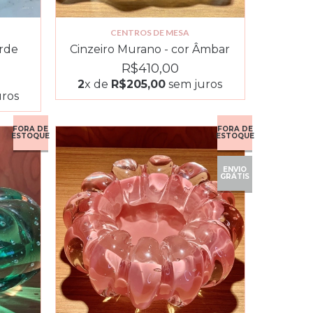
CENTROS DE MESA
rde
Cinzeiro Murano - cor Âmbar
R$410,00
2
x de
R$205,00
sem juros
ros
FORA DE
FORA DE
ESTOQUE
ESTOQUE
ENVIO
GRÁTIS