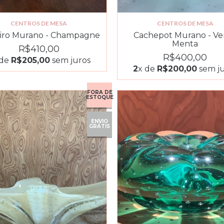
CENTROS DE MESA
CENTROS DE MESA
eiro Murano - Champagne
Cachepot Murano - Ve
Menta
R$410,00
R$400,00
 de
R$205,00
sem juros
2
x de
R$200,00
sem ju
FORA DE
ESTOQUE
ENVIO
GRÁTIS