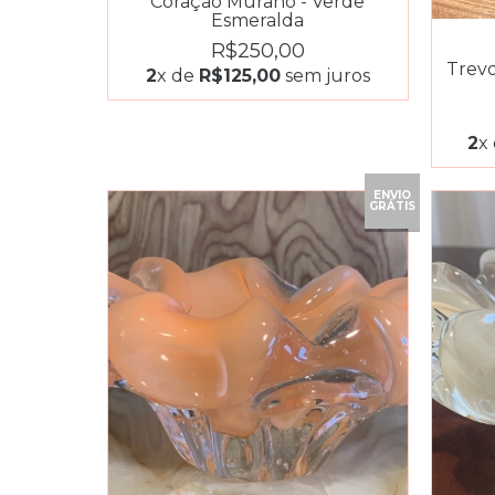
Coração Murano - Verde
Esmeralda
R$250,00
Trevo
2
x de
R$125,00
sem juros
2
x
ENVIO
GRÁTIS