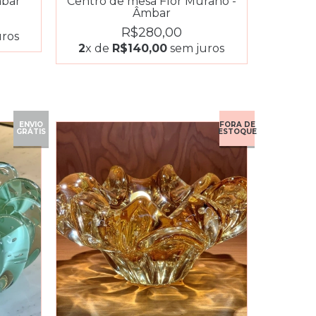
mbar
Centro de mesa Flor Murano -
Âmbar
R$280,00
ros
2
x de
R$140,00
sem juros
ENVIO
FORA DE
GRÁTIS
ESTOQUE