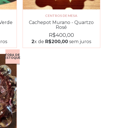
CENTROS DE MESA
 Verde
Cachepot Murano - Quartzo
Rosé
R$400,00
ros
2
x de
R$200,00
sem juros
FORA DE
ESTOQUE