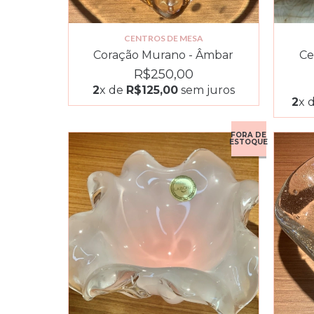
CENTROS DE MESA
Coração Murano - Âmbar
Ce
R$250,00
2
x de
R$125,00
sem juros
2
x 
FORA DE
ESTOQUE