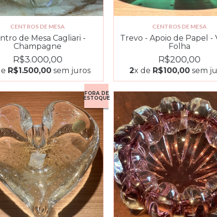
CENTROS DE MESA
CENTROS DE MESA
ntro de Mesa Cagliari -
Trevo - Apoio de Papel -
Champagne
Folha
R$3.000,00
R$200,00
de
R$1.500,00
sem juros
2
x de
R$100,00
sem ju
FORA DE
ESTOQUE