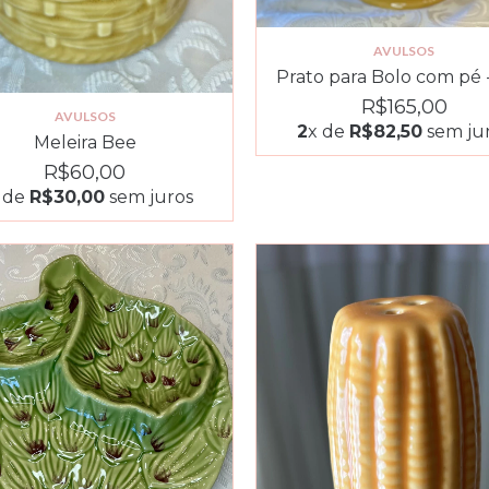
AVULSOS
Prato para Bolo com pé 
R$165,00
AVULSOS
2
x de
R$82,50
sem ju
Meleira Bee
R$60,00
 de
R$30,00
sem juros