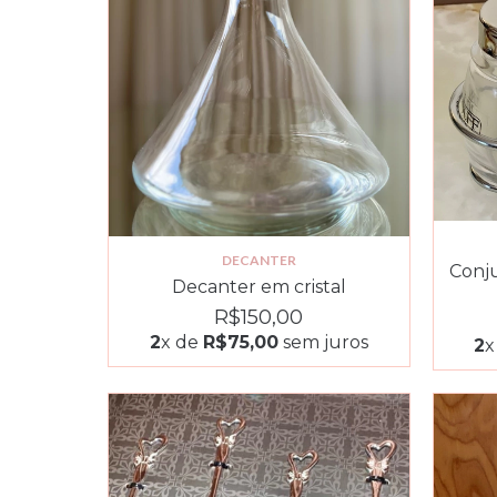
DECANTER
Conju
Decanter em cristal
R$150,00
2
x de
R$75,00
sem juros
2
x