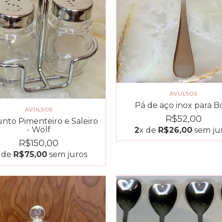
AVULSOS
Pá de aço inox para B
AVULSOS
R$52,00
nto Pimenteiro e Saleiro
- Wolf
2
x de
R$26,00
sem ju
R$150,00
 de
R$75,00
sem juros