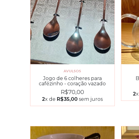
AVULSOS
Jogo de 6 colheres para
B
cafézinho - coração vazado
R$70,00
2
x
2
x de
R$35,00
sem juros