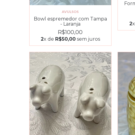
Form
AVULSOS
Bowl espremedor com Tampa
2
- Laranja
R$100,00
2
x de
R$50,00
sem juros