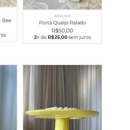
AVULSOS
- Bee
Porta Queijo Ralado
R$50,00
ros
2
x de
R$25,00
sem juros