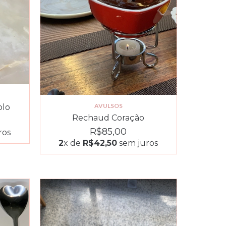
AVULSOS
olo
Rechaud Coração
R$85,00
ros
2
x de
R$42,50
sem juros