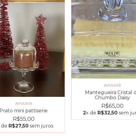
AVULSOS
Mantegueira Cristal 
Chumbo Daisy
AVULSOS
R$65,00
Prato mini pattiserie
2
x de
R$32,50
sem ju
R$55,00
 de
R$27,50
sem juros