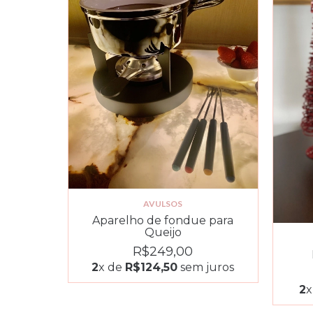
AVULSOS
Aparelho de fondue para
Queijo
R$249,00
2
x de
R$124,50
sem juros
2
x