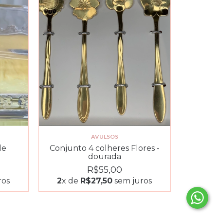
AVULSOS
de
Conjunto 4 colheres Flores -
dourada
R$55,00
ros
2
x de
R$27,50
sem juros