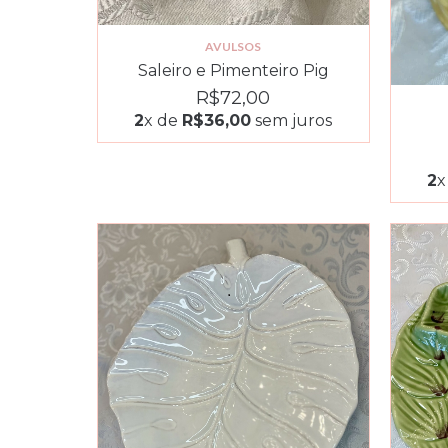
AVULSOS
Saleiro e Pimenteiro Pig
R$72,00
2
x de
R$36,00
sem juros
2
x