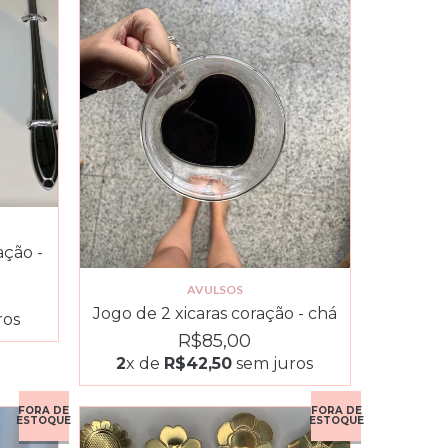
ação -
AVULSOS
Jogo de 2 xicaras coração - chá
ros
R$85,00
2
x de
R$42,50
sem juros
FORA DE
FORA DE
ESTOQUE
ESTOQUE