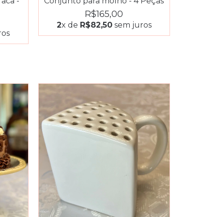
aca -
Conjunto para molho - 4 Peças
R$165,00
2
x de
R$82,50
sem juros
ros