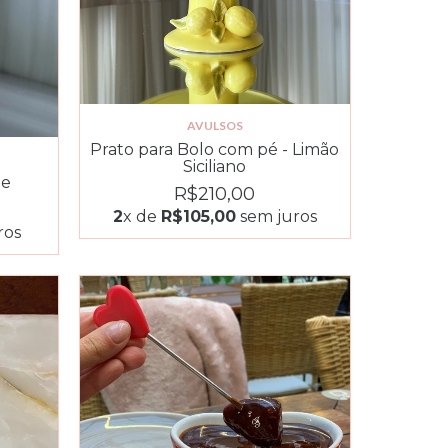
AVULSOS
Prato para Bolo com pé - Limão
Siciliano
de
R$210,00
2
x de
R$105,00
sem juros
ros