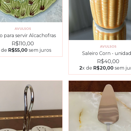
AVULSOS
o para servir Alcachofras
R$110,00
AVULSOS
 de
R$55,00
sem juros
Saleiro Corn - unida
R$40,00
2
x de
R$20,00
sem ju