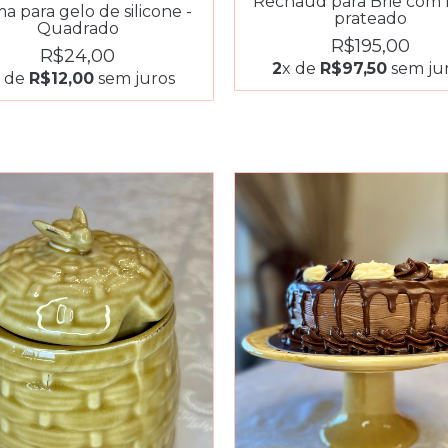
Rechaud para Brie com f
a para gelo de silicone -
prateado
Quadrado
R$195,00
R$24,00
2
x de
R$97,50
sem ju
x de
R$12,00
sem juros