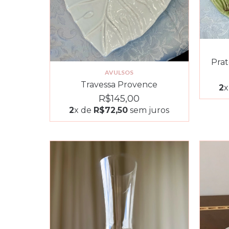
Prat
AVULSOS
Travessa Provence
2
x
R$145,00
2
x de
R$72,50
sem juros