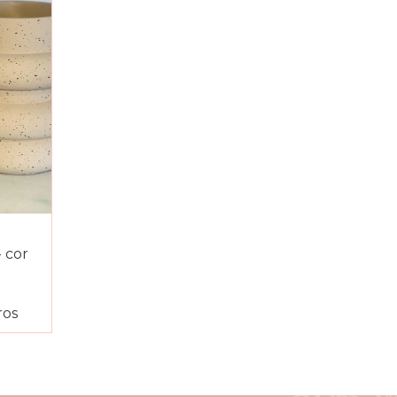
 cor
ros