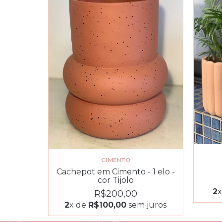
CIMENTO
Cachepot em Cimento - 1 elo -
cor Tijolo
2
R$200,00
2
x de
R$100,00
sem juros