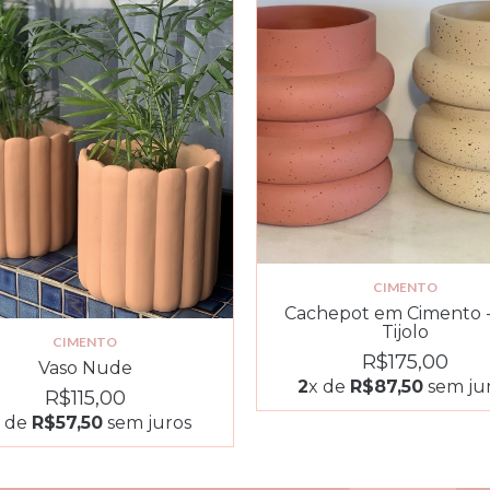
CIMENTO
Cachepot em Cimento -
Tijolo
CIMENTO
R$175,00
Vaso Nude
2
x de
R$87,50
sem ju
R$115,00
x de
R$57,50
sem juros