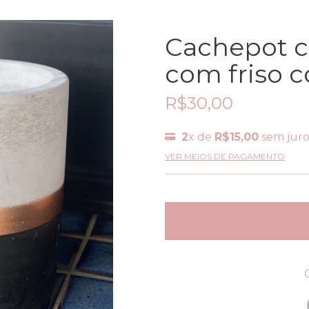
Cachepot c
com friso 
R$30,00
2
x de
R$15,00
sem juro
VER MEIOS DE PAGAMENTO